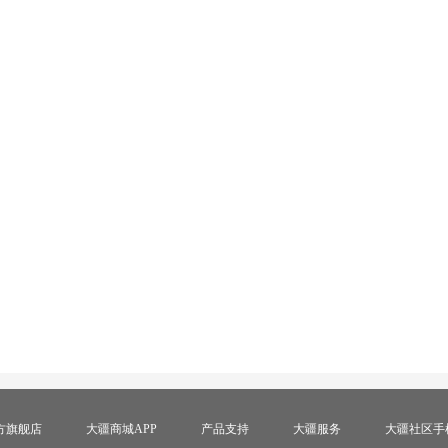
方旗舰店
大疆商城APP
产品支持
大疆服务
大疆社区手