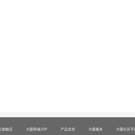
方旗舰店
大疆商城APP
产品支持
大疆服务
大疆社区手