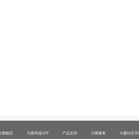
方旗舰店
大疆商城APP
产品支持
大疆服务
大疆社区手