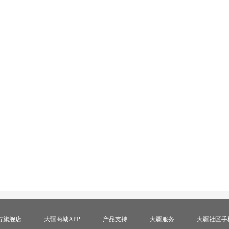
方旗舰店
大疆商城APP
产品支持
大疆服务
大疆社区手