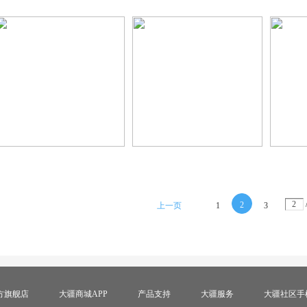
2
上一页
1
3
方旗舰店
大疆商城APP
产品支持
大疆服务
大疆社区手