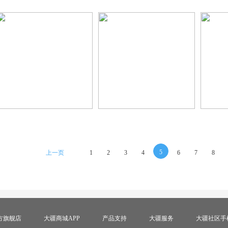
5
上一页
1
2
3
4
6
7
8
方旗舰店
大疆商城APP
产品支持
大疆服务
大疆社区手