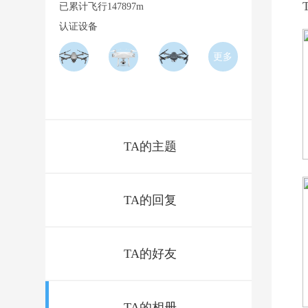
已累计飞行147897m
认证设备
更多
Previous
N
1
2
3
TA的主题
TA的回复
TA的好友
TA的相册