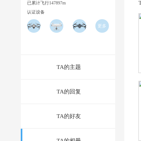
已累计飞行147897m
认证设备
更多
Previous
N
1
2
3
TA的主题
TA的回复
TA的好友
TA的相册