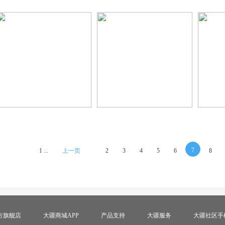
7
1 ...
上一页
2
3
4
5
6
8
方旗舰店
大疆商城APP
产品支持
大疆服务
大疆社区手