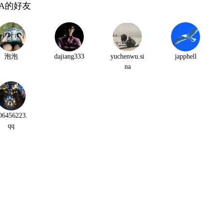
TA的好友
泡泡
dajiang333
yuchenwu.si
japphell
na
06456223.
qq