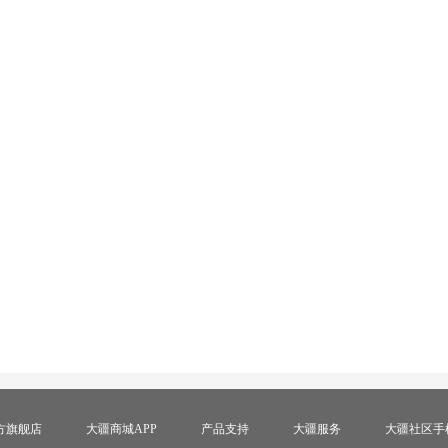
方旗舰店
大疆商城APP
产品支持
大疆服务
大疆社区手