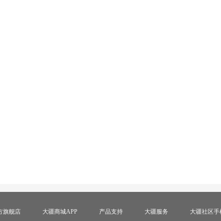
方旗舰店
大疆商城APP
产品支持
大疆服务
大疆社区手