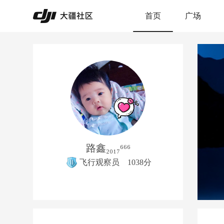
首页
广场
路鑫₂₀₁₇⁶⁶⁶
飞行观察员
1038分