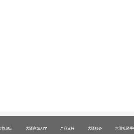
方旗舰店
大疆商城APP
产品支持
大疆服务
大疆社区手