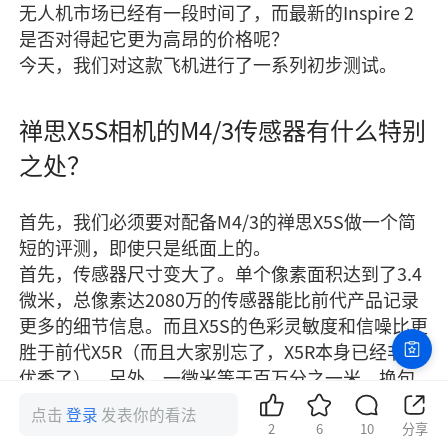
无人机市场已经有一段时间了，而最新的Inspire 2
是否对得起它更为高昂的价格呢？
今天，我们对这款飞机进行了一系列初步测试。
禅思X5S相机的M4/3传感器有什么特别
之处？
首先，我们必须要对配备M4/3的禅思X5S做一个简
短的评测，即使只是纸面上的。
首先，传感器尺寸变大了。单个像素面积达到了3.4
微米，总像素达2080万的传感器能比前代产品记录
更多的细节信息。而且X5S的色彩灵敏度和信噪比更
胜于前代X5R（而且大家别忘了，X5R本身已经非常
优秀了）。另外，一微米等于百万分之一米，换句
话说，你需要把一千个微米单位挤成一毫米，真的
点击
登录
发表你的看法
非常、非常致密。
2
6
10
分享