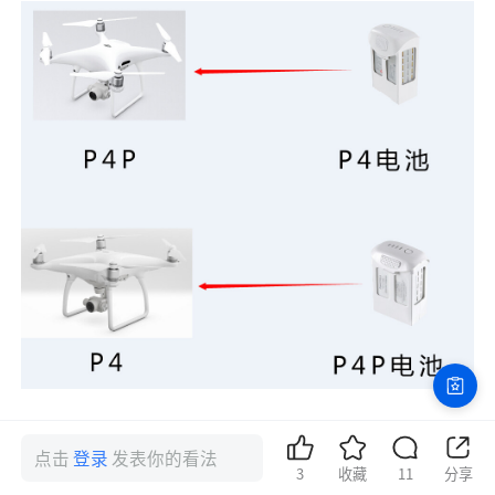
点击
登录
发表你的看法
相比于P4电池，P4P电池电量多了520mAh（520哦~），理
3
收藏
11
分享
论上装有P4P电池的飞机续航时间会有所延长。但是P4P和