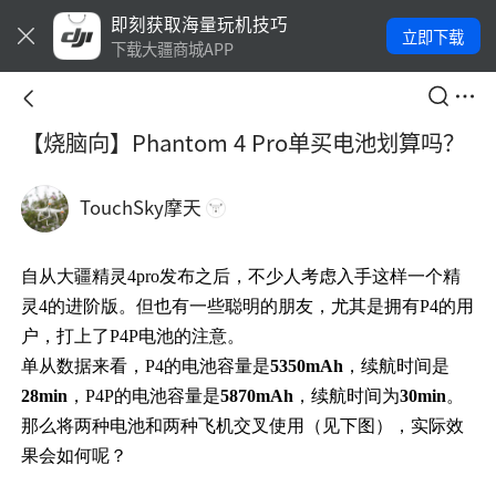
即刻获取海量玩机技巧
立即下载
下载大疆商城APP
【烧脑向】Phantom 4 Pro单买电池划算吗？
TouchSky摩天
自从大疆精灵4pro发布之后，不少人考虑入手这样一个精
灵4的进阶版。但也有一些聪明的朋友，尤其是拥有P4的用
户，打上了P4P电池的注意。
单从数据来看，P4的电池容量是
5350mAh
，续航时间是
28min
，P4P的电池容量是
5870mAh
，续航时间为
30min
。
那么将两种电池和两种飞机交叉使用（见下图），实际效
果会如何呢？