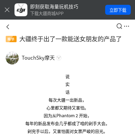
即刻获取海量玩机技巧
立即下载
下载大疆商城APP
大疆终于出了一款能送女朋友的产品了
精华
TouchSky摩天
说
实
话
每次大疆一出新品，
心里都又期待又害怕。
因为从Phantom 2 开始，
每年的新品发布会几乎都成了咱的剁手大会。
剁完手以后，又害怕面对女票严峻的目光。