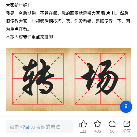
大家新年好！
我是一名后期狗，不管在哪，我的职责就是带大家
看 片 儿
，然后
顺便教大家一些视频后期技巧，嗯，你没看错，是顺便教一下，因
为重点在看。
本期内容我们重点来聊聊
点击
登录
发表你的看法
“转场”——顾名思义，就是
从一个场景（镜头）转换到另一个场
121
405
96
分享