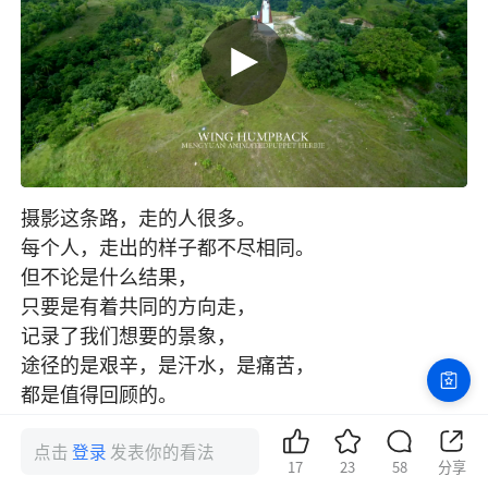
摄影这条路，走的人很多。

每个人，走出的样子都不尽相同。

但不论是什么结果，

只要是有着共同的方向走，

记录了我们想要的景象，

途径的是艰辛，是汗水，是痛苦，

都是值得回顾的。

生命如水，静默流淌。

愿所愿得偿，路想路风光。
点击
登录
发表你的看法
17
23
58
分享