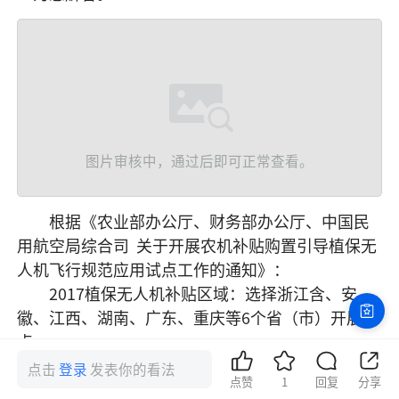
图片审核中，通过后即可正常查看。
　　根据《农业部办公厅、财务部办公厅、中国民
用航空局综合司  关于开展农机补贴购置引导植保无
人机飞行规范应用试点工作的通知》：

　　2017植保无人机补贴区域：选择浙江含、安
徽、江西、湖南、广东、重庆等6个省（市）开展试
点。

　　试点产品生产企业条件：建立有智能化管控凭
点击
登录
发表你的看法
点赞
1
回复
分享
条，能够对其产品的作业飞行实行远程实时监测、