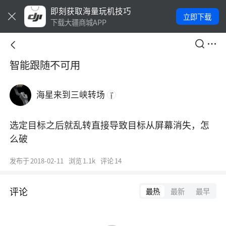
即刻获取海量玩机技巧
立即下载
下载大疆商城APP
智能跟随不可用
海星来到三峡转场
选定目标之后就乱转直接导致目标从屏幕消失，怎
么破
发布于
2018-02-11
浏览
1.1k
评论
14
评论
最热
最新
最早