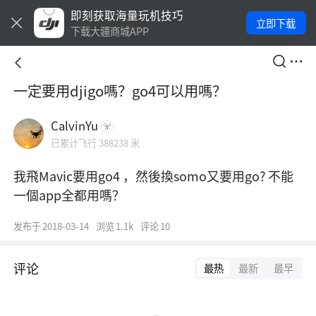
即刻获取海量玩机技巧
立即下载
下载大疆商城APP
一定要用djigo嗎？go4可以用嗎？
CalvinYu
已累计飞行 388238 米
我飛Mavic要用go4 ，然後換somo又要用go? 不能
一個app全都用嗎？
发布于
2018-03-14
浏览
1.1k
评论
10
评论
最热
最新
最早