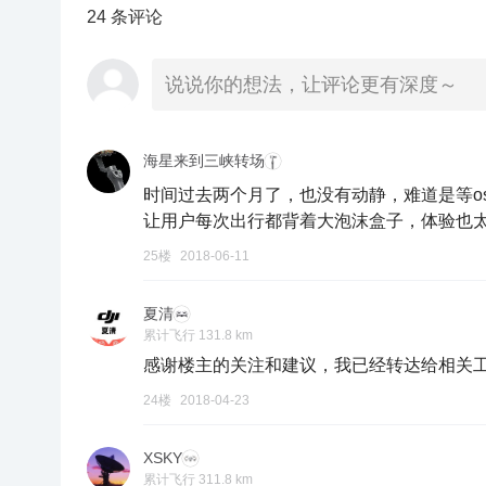
24 条评论
说说你的想法，让评论更有深度～
海星来到三峡转场
时间过去两个月了，也没有动静，难道是等osmo
让用户每次出行都背着大泡沫盒子，体验也
25楼
2018-06-11
夏清
累计飞行 131.8 km
感谢楼主的关注和建议，我已经转达给相关
24楼
2018-04-23
XSKY
累计飞行 311.8 km