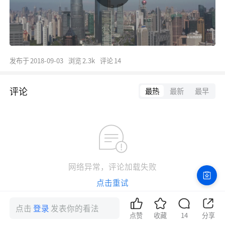
发布于
2018-09-03
浏览
2.3k
评论
14
评论
最热
最新
最早
网络异常，评论加载失败
点击重试
点击
登录
发表你的看法
点赞
收藏
14
分享