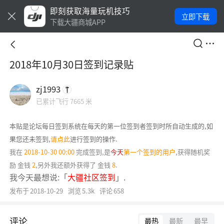
即刻获取海量玩机技巧
立即下载
下载大疆商城APP
2018年10月30日签到记录贴
zj1993
已累计飞行 7665 米
本贴是论坛每日签到系统在每天的第一位签到者签到时所自动生成的,如
果您还未签到,
请点此
进行签到的操作.
我在
2018-10-30 00:00
完成签到,是
今天
第一个签到的用户
,获得随机奖
励
金钱
2
,另外我还额外获得了
金钱
8
.
我今天最想说:「
大疆社区签到
」.
发布于
2018-10-29
浏览
5.3k
评论
658
评论
最热
最新
最早