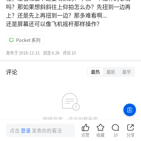
吗？那如果想斜斜往上仰拍怎么办？先扭到一边再
上？还是先上再扭到一边？那多难看啊...

还是屏幕还可以像飞机摇杆那样操作？
Pocket 系列
发布于
2018-12-21
浏览
6.2k
评论
10
评论
最热
最新
最早
网络异常，评论加载失败
点击重试
点击
登录
发表你的看法
点赞
收藏
10
分享