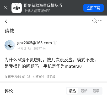
即刻获取海量玩机技巧
立即下载
下载大疆商城APP
请教
gnx2005@163.com
已累计飞行 30677 米
为什么M键不灵敏呢，按几次没反应，模式不变，
是我操作的问题吗，手机是华为mater20
发布于
2019-01-05
浏览
994
评论
5
评论
最热
最新
最早