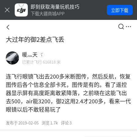
即刻获取海量玩机技巧
立即下载
下载大疆商城APP
大过年的御2差点飞丢
暖灬天
已累计飞行 616818 米
连飞行眼镜飞出去200多米断图传，然后反航，恢复
图传后各个信息全部卡死，图传是有的。看了遥控
器显示屏有高度距离敢紧降落，之前晓在这能飞出
去500，air能3200，御2这用2.4才200多，看来一代
眼镜以后不敢轻易玩了
发布于
2019-02-05
浏览
1.7k
评论
3