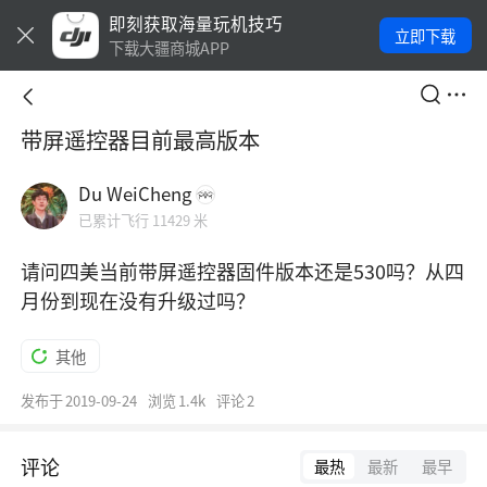
即刻获取海量玩机技巧
立即下载
下载大疆商城APP
带屏遥控器目前最高版本
Du WeiCheng
已累计飞行 11429 米
请问四美当前带屏遥控器固件版本还是530吗？从四
月份到现在没有升级过吗？
其他
发布于
2019-09-24
浏览
1.4k
评论
2
评论
最热
最新
最早