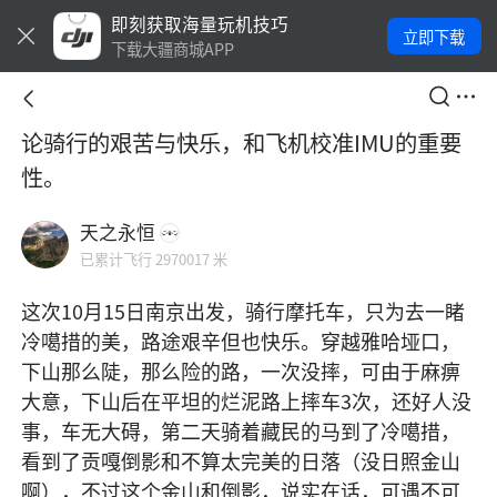
即刻获取海量玩机技巧
立即下载
下载大疆商城APP
论骑行的艰苦与快乐，和飞机校准IMU的重要
性。
天之永恒
已累计飞行 2970017 米
这次10月15日南京出发，骑行摩托车，只为去一睹
冷噶措的美，路途艰辛但也快乐。穿越雅哈垭口，
下山那么陡，那么险的路，一次没摔，可由于麻痹
大意，下山后在平坦的烂泥路上摔车3次，还好人没
事，车无大碍，第二天骑着藏民的马到了冷噶措，
看到了贡嘎倒影和不算太完美的日落（没日照金山
啊），不过这个金山和倒影，说实在话，可遇不可