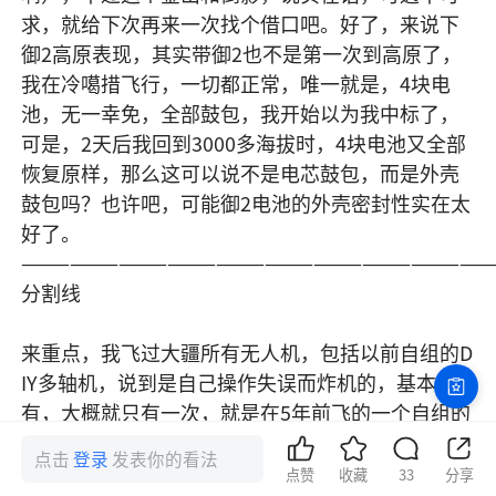
求，就给下次再来一次找个借口吧。好了，来说下
御2高原表现，其实带御2也不是第一次到高原了，
我在冷噶措飞行，一切都正常，唯一就是，4块电
池，无一幸免，全部鼓包，我开始以为我中标了，
可是，2天后我回到3000多海拔时，4块电池又全部
恢复原样，那么这可以说不是电芯鼓包，而是外壳
鼓包吗？也许吧，可能御2电池的外壳密封性实在太
好了。

—————————————————————————————
分割线

来重点，我飞过大疆所有无人机，包括以前自组的D
IY多轴机，说到是自己操作失误而炸机的，基本没
有，大概就只有一次，就是在5年前飞的一个自组的
机器，那是首飞。非人为操作炸机的也很少，一次
点击
登录
发表你的看法
精灵2（一键放生了，大疆给赔了），一次精灵3P
点赞
收藏
33
分享