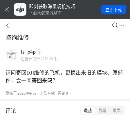
即刻获取海量玩机技巧
立即下载
下载大疆商城APP
咨询维修
fs_p4p
已累计飞行 225108 米
请问寄回DJI维修的飞机，更换出来旧的模块、原部
件，会一同寄回来吗？
发布于
2020-04-07
浏览
4.4k
评论
8
评论
最热
最新
最早