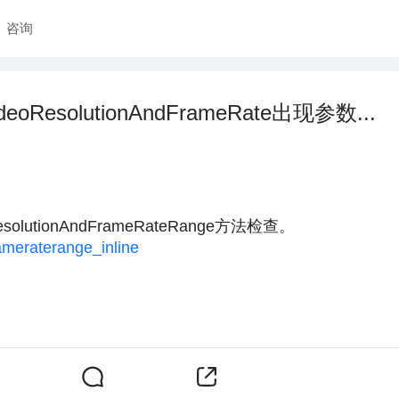
咨询
esolutionAndFrameRate出现参数...
tionAndFrameRateRange方法检查。
. ameraterange_inline