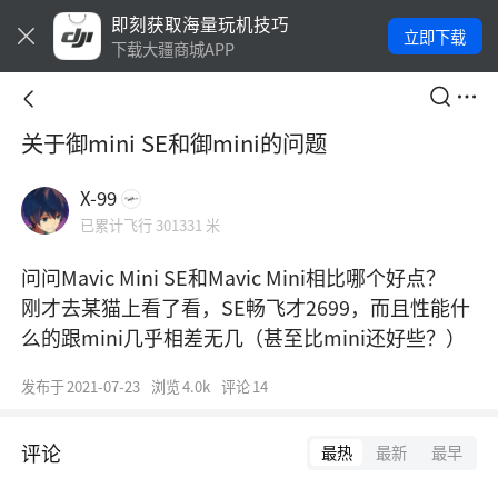
即刻获取海量玩机技巧
立即下载
下载大疆商城APP
关于御mini SE和御mini的问题
X-99
已累计飞行 301331 米
问问Mavic Mini SE和Mavic Mini相比哪个好点？

刚才去某猫上看了看，SE畅飞才2699，而且性能什
么的跟mini几乎相差无几（甚至比mini还好些？）
发布于
2021-07-23
浏览
4.0k
评论
14
评论
最热
最新
最早