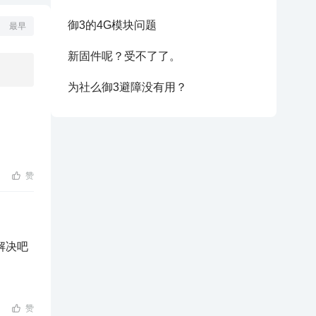
御3的4G模块问题
最早
新固件呢？受不了了。
为社么御3避障没有用？
赞
解决吧
赞