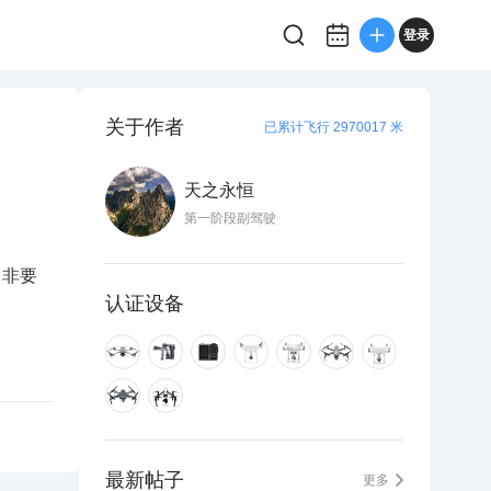
登录
关于作者
已累计飞行 2970017 米
天之永恒
第一阶段副驾驶
，非要
认证设备
最新帖子
更多