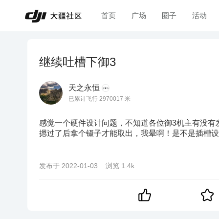
首页
广场
圈子
活动
继续吐槽下御3
天之永恒
已累计飞行 2970017 米
感觉一个硬件设计问题，不知道各位御3机主有没有
摁过了后拿个镊子才能取出，我晕啊！是不是插槽设
发布于
2022-01-03
浏览
1.4k