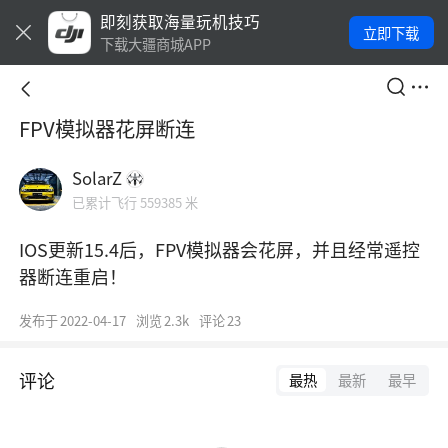
即刻获取海量玩机技巧
立即下载
下载大疆商城APP
FPV模拟器花屏断连
SolarZ
已累计飞行 559385 米
IOS更新15.4后，FPV模拟器会花屏，并且经常遥控
器断连重启！
发布于
2022-04-17
浏览
2.3k
评论
23
评论
最热
最新
最早