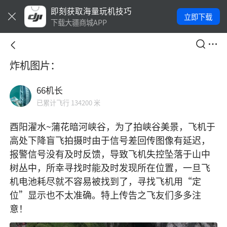
即刻获取海量玩机技巧
立即下载
下载大疆商城APP
炸机图片：
66机长
已累计飞行 134200 米
酉阳濯水~蒲花暗河峡谷，为了拍峡谷美景，飞机于
高处下降盲飞拍摄时由于信号差回传图像有延迟，
报警信号没有及时反馈，导致飞机失控坠落于山中
树丛中，所幸寻找时能及时发现所在位置，一旦飞
机电池耗尽就不容易被找到了，寻找飞机用“定
位”显示也不太准确。特上传告之飞友们多多注
意！