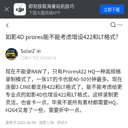
即刻获取海量玩机技巧
立即下载
下载大疆商城APP
如影4D prores能不能考虑增设422和LT格式？
SolarZ
已累计飞行 559385 米
现在不能录RAW了，只有Prores422 HQ一种高规格
录制模式了，一张1T的卡也就40-50分钟最多。现在
连御3 CINE都支持422和LT格式了，能不能考虑给更
专业点的如影4D也增设422和LT格式，这样录制更
灵活，也省卡一点，毕竟不是所有素材都需要HQ，
H264又差了一些，需要折中一点。
发布于
2022-06-06
浏览
1.5k
评论
8