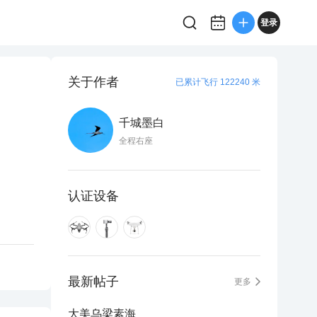
登录
关于作者
已累计飞行 122240 米
千城墨白
全程右座
认证设备
最新帖子
更多
大美乌梁素海