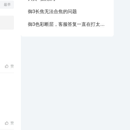
最早
御3长焦无法合焦的问题
御3色彩断层，客服答复一直在打太极 这就是所谓的大疆
赞
赞