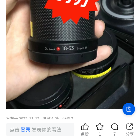
发布于
2022-11-12
浏览
4.2k
评论
7
点击
登录
发表你的看法
点赞
1
7
分享
评论
最热
最新
最早