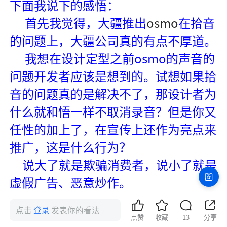
下面我说下的感悟：
首先我觉得，大疆推出
osmo
在拾音
的问题上，大疆公司真的有点不厚道。
我想在设计定型之前osmo的声音的
问题开发者应该是想到的。试想如果拾
音的问题真的是解决不了，那设计者为
什么就和悟一样不取消录音？但是你又
任性的加上了，在宣传上还作为亮点来
推广，这是什么行为？
说大了就是欺骗消费者，说小了就是
虚假广告、恶意炒作。
现在的录音效果就这样，大家有目共
点击
登录
发表你的看法
睹，我只能用一句歇后语来形容---“聋
点赞
收藏
13
分享