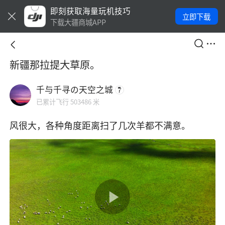
即刻获取海量玩机技巧
立即下载
下载大疆商城APP
新疆那拉提大草原。
千与千寻の天空之城
已累计飞行 503486 米
风很大，各种角度距离扫了几次羊都不满意。