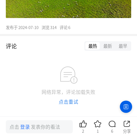
发布于
2024-07-10
浏览
314
评论
6
评论
最热
最新
最早
网络异常，评论加载失败
点击重试
点击
登录
发表你的看法
2
1
6
分享