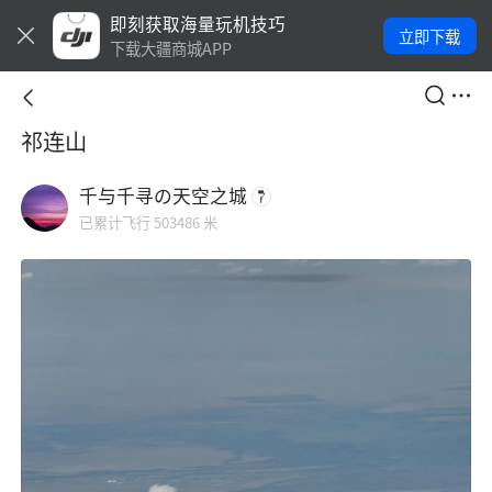
即刻获取海量玩机技巧
立即下载
下载大疆商城APP
祁连山
千与千寻の天空之城
已累计飞行 503486 米