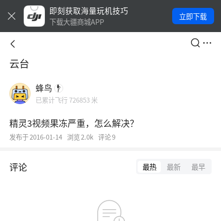
即刻获取海量玩机技巧
立即下载
下载大疆商城APP
云台
蜂鸟
已累计飞行 726853 米
精灵3视频果冻严重，怎么解决？
发布于
2016-01-14
浏览
2.0k
评论
9
评论
最热
最新
最早