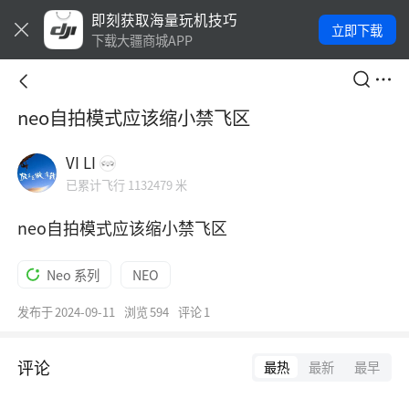
即刻获取海量玩机技巧
立即下载
下载大疆商城APP
neo自拍模式应该缩小禁飞区
VI LI
已累计飞行 1132479 米
neo自拍模式应该缩小禁飞区
Neo 系列
NEO
发布于
2024-09-11
浏览
594
评论
1
评论
最热
最新
最早