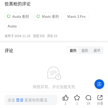
些黑枪的评论
Avata 系列
Mavic 系列
Mavic 3 Pro
Avata
发布于
2024-11-25
浏览
550
评论
19
评论
最热
最新
最早
网络异常，评论加载失败
点击重试
点击
登录
发表你的看法
1
1
19
分享