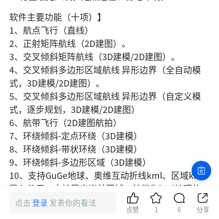
软件主要功能（十项）】

1、航点飞行（直线）

2、正射矩阵航线（2D建图）。

3、交叉倾斜矩阵航线（3D建模/2D建图）。

4、交叉倾斜多边形区域航线 异形边界（全自动模
式，3D建模/2D建图）。

5、交叉倾斜多边形区域航线 异形边界（自定义模
式，逐步规划，3D建模/2D建图）

6、航带飞行（2D建图航拍）

7、环绕倾斜-定点环绕（3D建模）

8、环绕倾斜-带状环绕（3D建模）

9、环绕倾斜-多边形区域（3D建模）

10、支持GuGe地球、奥维互动折线kml、区域kml
导入使用；支持导出当前区域、航带为kml地理位
置标识文件。

点击
登录
发表你的看法
点赞
1
6
分享
11、可导出荔枝CSV航线文件