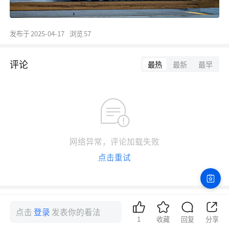
发布于
2025-04-17
浏览
57
评论
最热
最新
最早
网络异常，评论加载失败
点击重试
点击
登录
发表你的看法
1
收藏
回复
分享