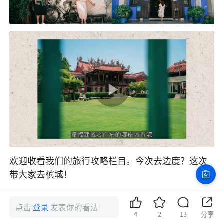
欢迎收看我们的旅行攻略栏目。今次去边度？这次
带大家去槟城！

槟城虽然位处马来西亚，却有着与我们相近的饮
点击
登录
发表你的看法
食、文化、语言、生活习惯，因而非常适合作为第
4
2
13
分享