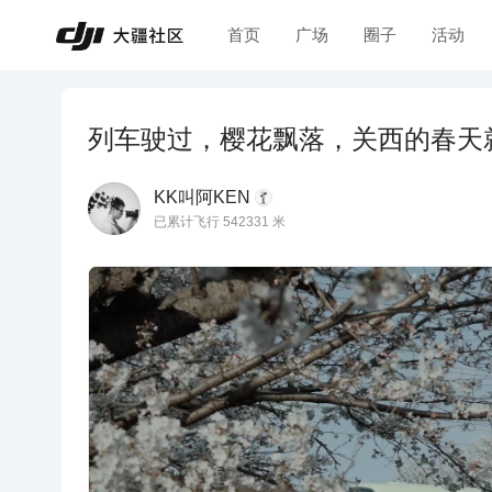
首页
广场
圈子
活动
列车驶过，樱花飘落，关西的春天
KK叫阿KEN
已累计飞行 542331 米