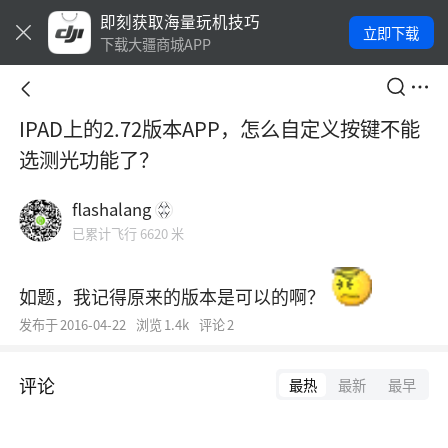
即刻获取海量玩机技巧
立即下载
下载大疆商城APP
IPAD上的2.72版本APP，怎么自定义按键不能
选测光功能了？
flashalang
已累计飞行 6620 米
如题，我记得原来的版本是可以的啊？
发布于
2016-04-22
浏览
1.4k
评论
2
评论
最热
最新
最早