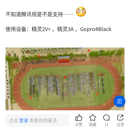
不知道腾讯视是不是支持……
使用设备：精灵2V+ ，精灵3A ，Gopro4Black
点击
登录
发表你的看法
点赞
收藏
11
分享