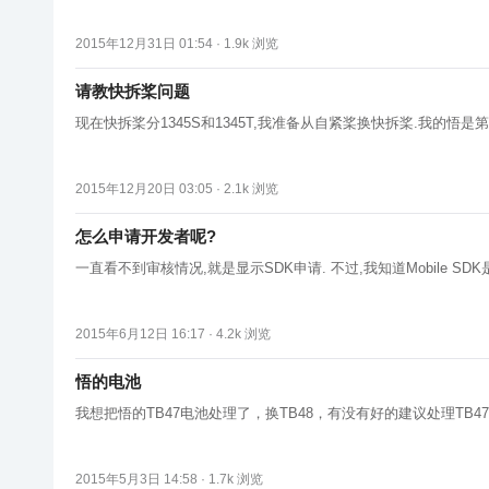
2015年12月31日 01:54 ·
1.9k
浏览
请教快拆桨问题
现在快拆桨分1345S和1345T,我准备从自紧桨换快拆桨.我的悟是
2015年12月20日 03:05 ·
2.1k
浏览
怎么申请开发者呢?
一直看不到审核情况,就是显示SDK申请. 不过,我知道Mobile SDK是
2015年6月12日 16:17 ·
4.2k
浏览
悟的电池
我想把悟的TB47电池处理了，换TB48，有没有好的建议处理TB47
2015年5月3日 14:58 ·
1.7k
浏览