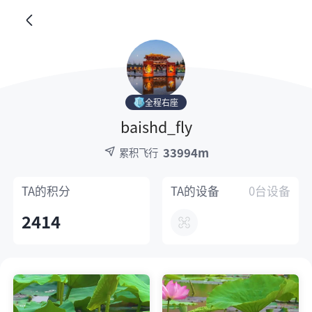
全程右座
baishd_fly
33994m
累积飞行
TA的
积分
TA的
设备
0台设备
2414