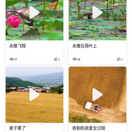
水雉飞翔
水雉在荷叶上
27
1
28
1
麦子黄了
收割机收麦全过程