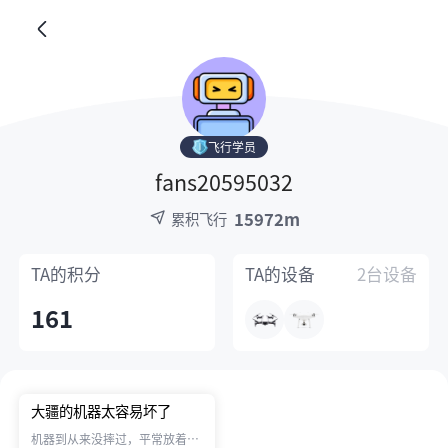
飞行学员
fans20595032
15972m
累积飞行
TA的
积分
TA的
设备
2台设备
161
大疆的机器太容易坏了
机器到从来没摔过，平常放着不