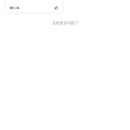
动，2个月没用，拿出充电时有
1.4k
块电池就充不满电，北京还没有
维修点，必须寄到深圳付费维
修。今天想拿出来飞，又发现遥
没有更多内容了
控器没法充电了，这是成熟产品
吗？